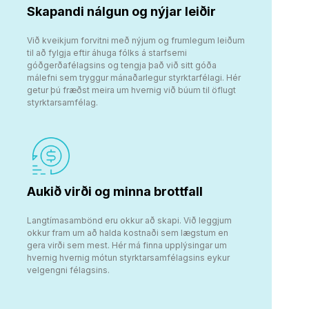
Skapandi nálgun og nýjar leiðir
Við kveikjum forvitni með nýjum og frumlegum leiðum
til að fylgja eftir áhuga fólks á starfsemi
góðgerðafélagsins og tengja það við sitt góða
málefni sem tryggur mánaðarlegur styrktarfélagi. Hér
getur þú fræðst meira um hvernig við búum til öflugt
styrktarsamfélag.
Aukið virði og minna brottfall
Langtímasambönd eru okkur að skapi. Við leggjum
okkur fram um að halda kostnaði sem lægstum en
gera virði sem mest. Hér má finna upplýsingar um
hvernig hvernig mótun styrktarsamfélagsins eykur
velgengni félagsins.