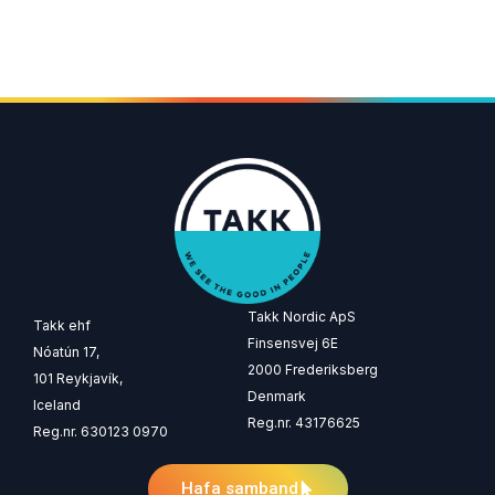
Takk Nordic ApS
Takk ehf
Finsensvej 6E
Nóatún 17,
2000 Frederiksberg
101 Reykjavík,
Denmark
Iceland
Reg.nr. 43176625
Reg.nr. 630123 0970
Hafa samband