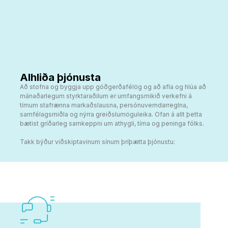
Alhliða þjónusta
Að stofna og byggja upp góðgerðafélög og að afla og hlúa að
mánaðarlegum styrktaraðilum er umfangsmikið verkefni á
tímum stafrænna markaðslausna, persónuverndarreglna,
samfélagsmiðla og nýrra greiðslumöguleika. Ofan á allt þetta
bætist gríðarleg samkeppni um athygli, tíma og peninga fólks.
Takk býður viðskiptavinum sínum þríþætta þjónustu: