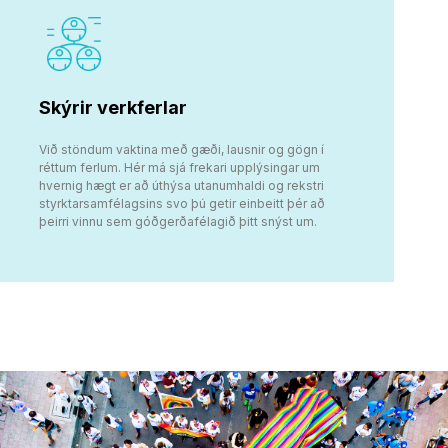
Skýrir verkferlar
Við stöndum vaktina með gæði, lausnir og gögn í
réttum ferlum. Hér má sjá frekari upplýsingar um
hvernig hægt er að úthýsa utanumhaldi og rekstri
styrktarsamfélagsins svo þú getir einbeitt þér að
þeirri vinnu sem góðgerðafélagið þitt snýst um.